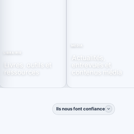
MÉDIA
LIBRAIRIE
Actualités,
Livres, outils et
entrevues et
ressources
contenus média
Ils nous font confiance