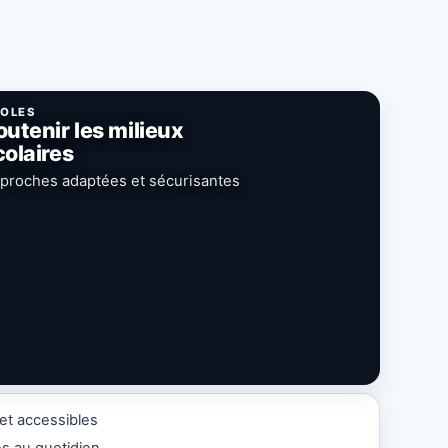
OLES
outenir les milieux
colaires
proches adaptées et sécurisantes
et accessibles
es au quotidien