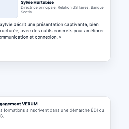
Richard Verreault
Auditeur en sécurité alimentaire, Les Fermes
Hudson Valley
ichard parle d’une communication inspirante et
« Pierre
ichissante, et d’un investissement rentable pour
enrichis
 organisation. »
de toute
gagement VERUM
s formations s'inscrivent dans une démarche ÉDI du
G.