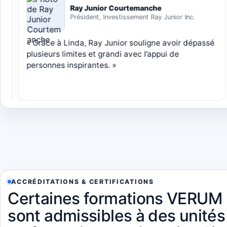
Sylvie Hurtubise
Directrice principale, Relation d’affaires, Banque
Scotia
« Sylvie décrit une présentation captivante, bien
structurée, avec des outils concrets pour améliorer
communication et connexion. »
ACCRÉDITATIONS & CERTIFICATIONS
Certaines formations VERUM
sont admissibles à des unités