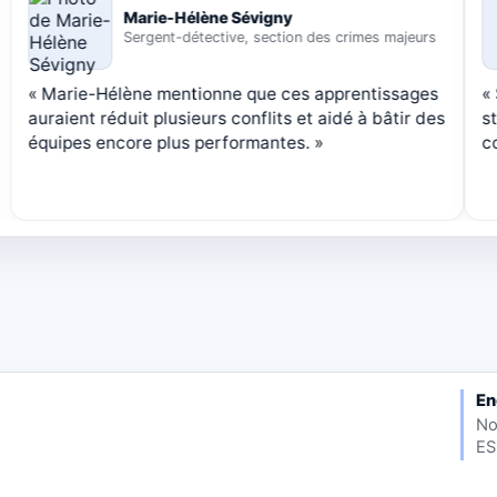
Patrice Ménard
Président, PMML
« Patrice souligne le professionnalisme de Linda et
« R
l’impact positif de sa conférence en entreprise,
enr
avec des conseils jugés précieux. »
son
En
No
ES