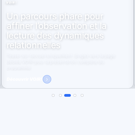
VOIR!
Un parcours phare pour
affiner l’observation et la
lecture des dynamiques
relationnelles
Teaser sur l’accueil uniquement: dirigez vers la page
dédiée VOIR! pour la présentation complète du
programme.
Découvrir VOIR!
voir.lindavalade.com