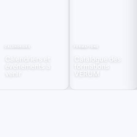
CALENDRIERS
FORMATIONS
Calendriers et
Catalogue des
événements à
formations
venir
VERUM