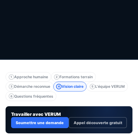
Approche humaine
Formations terrain
1
2
Démarche reconnue
Vision claire
L'équipe VERUM
3
4
5
Questions fréquentes
6
Travailler avec VERUM
Soumettre une demande
Appel découverte gratuit