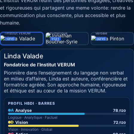
L'Institut VERUM reunit des personnes engagees, creatives
et rigoureuses qui partagent une meme volonte: rendre la
Linda Pinton
communication plus consciente, plus accessible et plus
Jonathan
Prévention,
Boucher-Syrie
accompagnement
humaine.
Linda Valade
Production, image et
familial et
Fondatrice de
développement
communication non
l’Institut VERUM
numérique
verbale
1211
1121
3211
Linda Valade
Fondatrice de l’Institut VERUM
Pionnière dans l’enseignement du langage non verbal
en milieu d’affaires, Linda est auteure, conférencière et
formatrice agréée. Son approche humaine, rigoureuse
et éthique est au cœur de la mission VERUM.
PROFIL HBDI · BARRES
A
Analyse
78
/120
Logique · Analytique · Factuel
D
Vision
72
/120
Vision · Innovation · Global