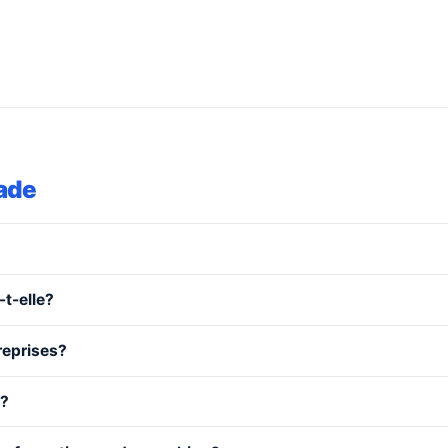
ade
t-elle?
reprises?
e?