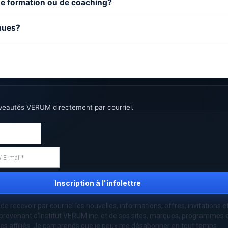
e formation ou de coaching?
nues?
veautés VERUM directement par courriel.