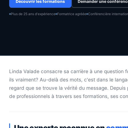
Découvrir les formations
Demander une conférenc
Plus de 25 ans d'expérience
Formatrice agréée
Conférencière internatio
Linda Valade consacre sa carrière à une questio
ils vraiment? Au-delà des mots, c'est dans le langa
regard que se trouve la vérité du message. Depuis p
de professionnels à travers ses formations, ses 
Une experte reconnue en
commu