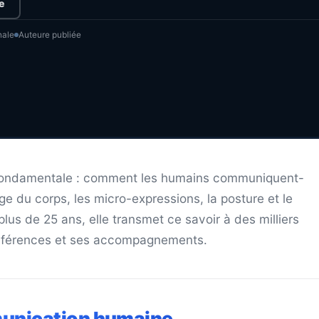
e
nale
Auteure publiée
n fondamentale : comment les humains communiquent-
ge du corps, les micro-expressions, la posture et le
lus de 25 ans, elle transmet ce savoir à des milliers
conférences et ses accompagnements.
nication humaine