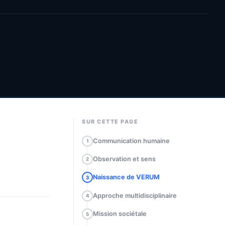
SUR CETTE PAGE
Communication humaine
1
Observation et sens
2
Naissance de VERUM
3
Approche multidisciplinaire
4
Mission sociétale
5